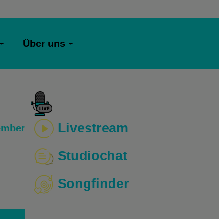
Über uns
Livestream
ember
Studiochat
Songfinder
o