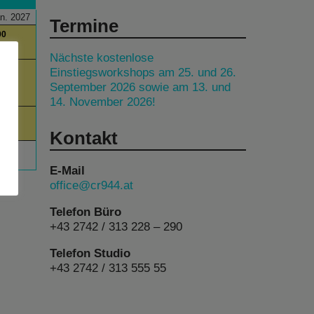
n. 2027
Termine
00
es
Nächste kostenlose
00
Einstiegsworkshops am 25. und 26.
September 2026 sowie am 13. und
am
14. November 2026!
00
Kontakt
E-Mail
office@cr944.at
Telefon Büro
+43 2742 / 313 228 – 290
Telefon Studio
+43 2742 / 313 555 55