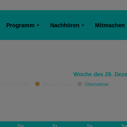
Programm
Nachhören
Mitmachen
Woche des 29. Dez
CR 94.4 On Air
Derzeit Pause
Übernahme
Do
Fr
Sa
S