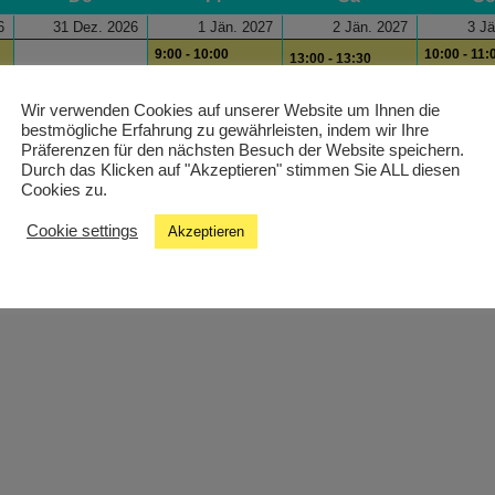
6
31 Dez. 2026
1 Jän. 2027
2 Jän. 2027
3 Jä
9:00 - 10:00
10:00 - 11:
13:00 - 13:30
City Magazin
Digifun on Air
Local Hero
17:00 - 18:
Wir verwenden Cookies auf unserer Website um Ihnen die
13:00 - 13:30
14:00 - 14:30 Edis
bestmögliche Erfahrung zu gewährleisten, indem wir Ihre
Stimmlagen
Musikgeschichten
Radio
Präferenzen für den nächsten Besuch der Website speichern.
Wissenste
16:00 - 17:00
19:00 - 20:00
Durch das Klicken auf "Akzeptieren" stimmen Sie ALL diesen
20:00 - 22:
Carla Kolumna
hein! In The Mix
Cookies zu.
Modulisme
19:00 - 20:00
Cookie settings
Akzeptieren
Analog ist besser