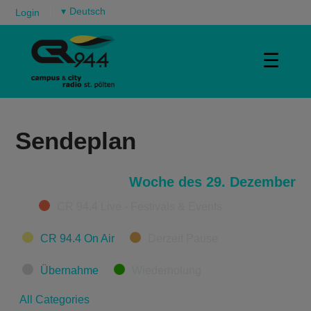
▾
Login
☰
Sendeplan
Woche des 29. Dezember
Categories
CR 94.4 Live - Festivals & Events
CR 94.4 On Air
Derzeit Pause
Übernahme
Wiederholung
All Categories