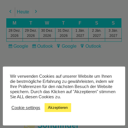
Heute
Previous
Next
M
T
W
T
F
S
S
28 Dez.
29 Dez.
30 Dez.
31 Dez.
1 Jän.
2 Jän.
3 Jän.
2026
2026
2026
2026
2027
2027
2027
Google
Outlook
Google
Outlook
Subscribe
Subscribe
Export
Export
in
in
for
for
Wir verwenden Cookies auf unserer Website um Ihnen
die bestmögliche Erfahrung zu gewährleisten, indem wir
Ihre Präferenzen für den nächsten Besuch der Website
Livestream
speichern. Durch das Klicken auf "Akzeptieren" stimmen
Sie ALL diesen Cookies zu.
Studiochat
Cookie settings
Akzeptieren
Songfinder