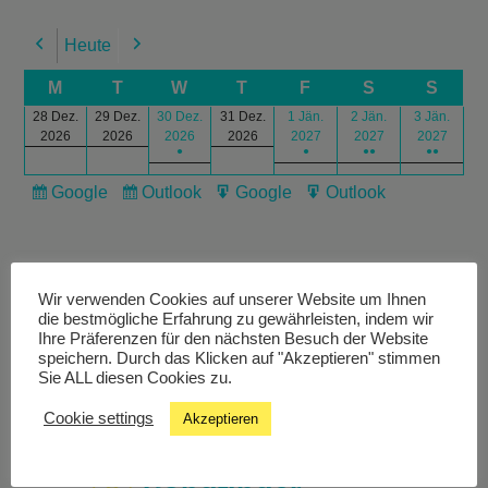
Heute
Previous
Next
M
T
W
T
F
S
S
28 Dez.
29 Dez.
30 Dez.
31 Dez.
1 Jän.
2 Jän.
3 Jän.
2026
2026
2026
2026
2027
2027
2027
●
●
●●
●●
Google
Outlook
Google
Outlook
Subscribe
Subscribe
Export
Export
in
in
for
for
Wir verwenden Cookies auf unserer Website um Ihnen
die bestmögliche Erfahrung zu gewährleisten, indem wir
Ihre Präferenzen für den nächsten Besuch der Website
speichern. Durch das Klicken auf "Akzeptieren" stimmen
Livestream
Sie ALL diesen Cookies zu.
Cookie settings
Akzeptieren
Studiochat