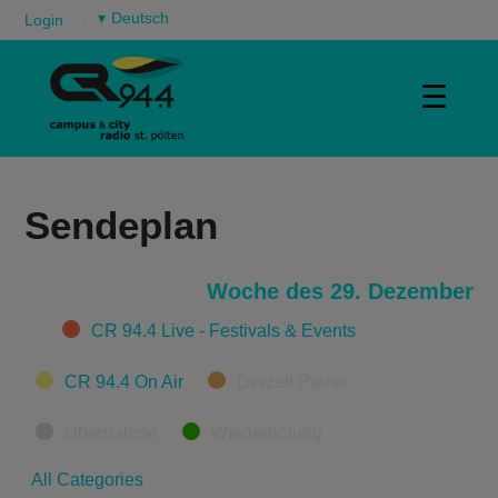
▾
Login
☰
Sendeplan
Woche des 29. Dezember
Categories
CR 94.4 Live - Festivals & Events
CR 94.4 On Air
Derzeit Pause
Übernahme
Wiederholung
All Categories