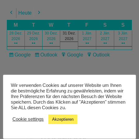
Heute
Previous
Next
M
T
W
T
F
S
S
28 Dez.
29 Dez.
30 Dez.
31 Dez.
1 Jän.
2 Jän.
3 Jän.
2026
2026
2026
2026
2027
2027
2027
●●
●●
●●
●●
●●
●●
Google
Outlook
Google
Outlook
Subscribe
Subscribe
Export
Export
in
in
for
for
Wir verwenden Cookies auf unserer Website um Ihnen
die bestmögliche Erfahrung zu gewährleisten, indem wir
Ihre Präferenzen für den nächsten Besuch der Website
speichern. Durch das Klicken auf "Akzeptieren" stimmen
Livestream
Sie ALL diesen Cookies zu.
Cookie settings
Akzeptieren
Studiochat