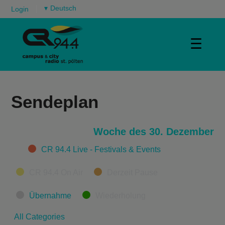
▾
Login
☰
Sendeplan
Woche des 30. Dezember
Categories
CR 94.4 Live - Festivals & Events
CR 94.4 On Air
Derzeit Pause
Übernahme
Wiederholung
All Categories