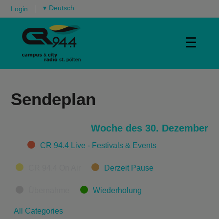
▾
Login
☰
Sendeplan
Woche des 30. Dezember
Categories
CR 94.4 Live - Festivals & Events
CR 94.4 On Air
Derzeit Pause
Übernahme
Wiederholung
All Categories