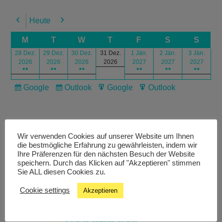
Heute
Previous
Next
M
T
W
T
F
S
S
28 Dez.
29 Dez.
30 Dez.
31 Dez.
1 Jän.
2 Jän.
3 Jän.
2026
2026
2026
2026
2027
2027
2027
●●
●●
●●
●●
●●
●●
Google
Outlook
Google
Outlook
Subscribe
Subscribe
Export
Export
in
in
for
for
Wir verwenden Cookies auf unserer Website um Ihnen
die bestmögliche Erfahrung zu gewährleisten, indem wir
Ihre Präferenzen für den nächsten Besuch der Website
speichern. Durch das Klicken auf "Akzeptieren" stimmen
Livestream
Sie ALL diesen Cookies zu.
Cookie settings
Akzeptieren
Studiochat