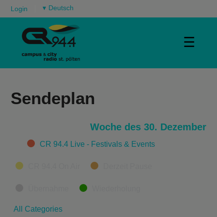
▾
Login
☰
Sendeplan
Woche des 30. Dezember
Categories
CR 94.4 Live - Festivals & Events
CR 94.4 On Air
Derzeit Pause
Übernahme
Wiederholung
All Categories