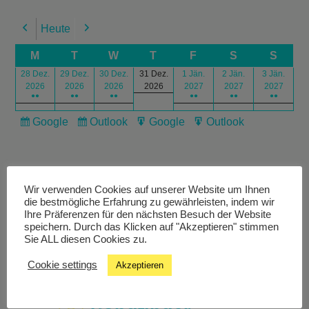
Heute
Previous
Next
M
T
W
T
F
S
S
28 Dez.
29 Dez.
30 Dez.
31 Dez.
1 Jän.
2 Jän.
3 Jän.
2026
2026
2026
2026
2027
2027
2027
●●
●●
●●
●●
●●
●●
Google
Outlook
Google
Outlook
Subscribe
Subscribe
Export
Export
in
in
for
for
Wir verwenden Cookies auf unserer Website um Ihnen
die bestmögliche Erfahrung zu gewährleisten, indem wir
Ihre Präferenzen für den nächsten Besuch der Website
speichern. Durch das Klicken auf "Akzeptieren" stimmen
Livestream
Sie ALL diesen Cookies zu.
Cookie settings
Akzeptieren
Studiochat