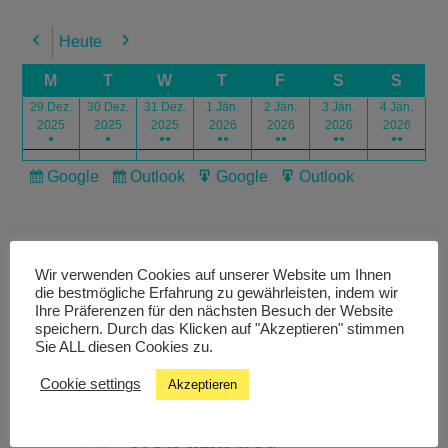
Heute
Previous
Next
M
T
W
T
F
S
S
29 Dez.
30 Dez.
31 Dez.
1 Jän.
2 Jän.
3 Jän.
4 Jän.
2025
2025
2025
2026
2026
2026
2026
●
●
●●
●●
●●
●●
●●
Google
Outlook
Google
Outlook
Subscribe
Subscribe
Export
Export
in
in
for
for
Wir verwenden Cookies auf unserer Website um Ihnen
die bestmögliche Erfahrung zu gewährleisten, indem wir
Ihre Präferenzen für den nächsten Besuch der Website
speichern. Durch das Klicken auf "Akzeptieren" stimmen
Livestream
Sie ALL diesen Cookies zu.
Cookie settings
Akzeptieren
Studiochat