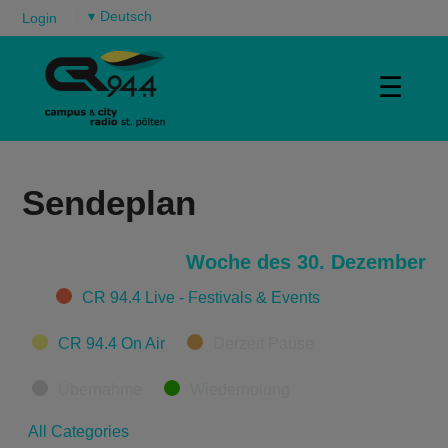
▾
Login
☰
Sendeplan
Woche des 30. Dezember
Categories
CR 94.4 Live - Festivals & Events
CR 94.4 On Air
Derzeit Pause
Übernahme
Wiederholung
All Categories