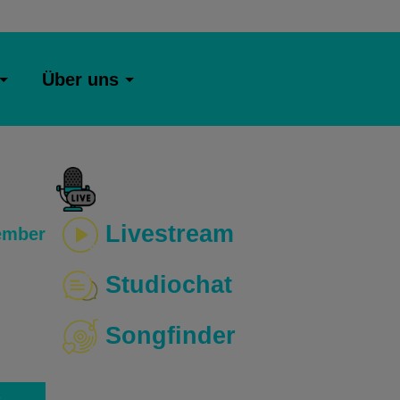
Über uns
Livestream
ember
Studiochat
Songfinder
o