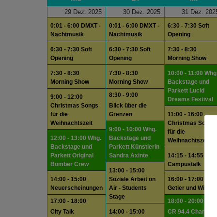
29 Dez. 2025
30 Dez. 2025
31 Dez. 202
0:01 - 6:00 DMXT -
0:01 - 6:00 DMXT -
6:30 - 7:30 Soft
Nachtmusik
Nachtmusik
Opening
6:30 - 7:30 Soft
6:30 - 7:30 Soft
7:30 - 8:30
Opening
Opening
Morning Show
7:30 - 8:30
7:30 - 8:30
10:00 - 11:00 Whg
Morning Show
Morning Show
Backstage und
Parkett Lucid
8:30 - 9:00
9:00 - 12:00
Dreams Festival
Christmas Songs
Blick über die
für die
Grenzen
11:00 - 16:00
Weihnachtszeit
Christmas Songs
9:00 - 10:00 Whg.
für die
12:00 - 13:00 Whg.
Backstage und
Weihnachtszeit
Backstage und
Parkett Künstlerin
Parkett Original
Sandra Axinte
14:15 - 14:55
Bomber Crew
Campustalk
13:00 - 15:00
14:00 - 15:00
Soziale Arbeit on
16:00 - 17:00 Das
Neuerscheinungen
Air - Students
Getier und Wir
Stage
17:00 - 18:00
18:00 - 20:00
City Talk
14:00 - 15:00
CR 94.4 Charts