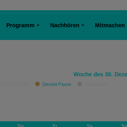
Programm
Nachhören
Mitmachen
Woche des 30. Dez
CR 94.4 On Air
Derzeit Pause
Übernahme
Do
Fr
Sa
S