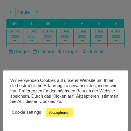
Heute
Previous
Next
M
T
W
T
F
S
S
29 Dez.
30 Dez.
31 Dez.
1 Jän.
2 Jän.
3 Jän.
4 Jän.
2025
2025
2025
2026
2026
2026
2026
●●
●●
●●
●●
●●
●●
●●
Google
Outlook
Google
Outlook
Subscribe
Subscribe
Export
Export
in
in
for
for
Wir verwenden Cookies auf unserer Website um Ihnen
die bestmögliche Erfahrung zu gewährleisten, indem wir
Ihre Präferenzen für den nächsten Besuch der Website
speichern. Durch das Klicken auf "Akzeptieren" stimmen
Livestream
Sie ALL diesen Cookies zu.
Cookie settings
Akzeptieren
Studiochat