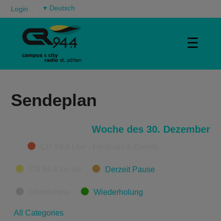
▾
Login
☰
Sendeplan
Woche des 30. Dezember
Categories
CR 94.4 Live - Festivals & Events
CR 94.4 On Air
Derzeit Pause
Übernahme
Wiederholung
All Categories