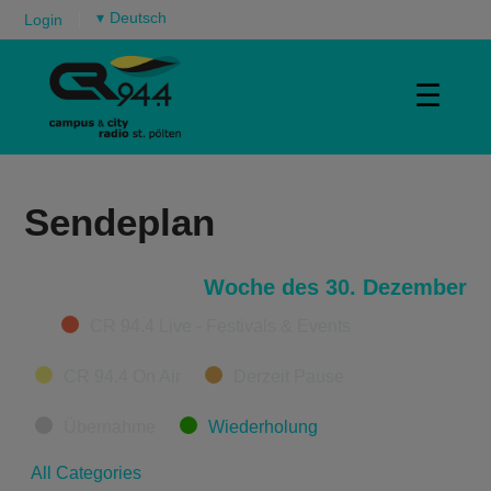
▾
Login
☰
Sendeplan
Woche des 30. Dezember
Categories
CR 94.4 Live - Festivals & Events
CR 94.4 On Air
Derzeit Pause
Übernahme
Wiederholung
All Categories