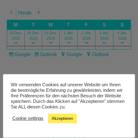
Heute
Previous
Next
M
T
W
T
F
S
S
29 Dez.
30 Dez.
31 Dez.
1 Jän.
2 Jän.
3 Jän.
4 Jän.
2025
2025
2025
2026
2026
2026
2026
●●
●●
●●
●●
●●
●●
●●
Google
Outlook
Google
Outlook
Subscribe
Subscribe
Export
Export
in
in
for
for
Wir verwenden Cookies auf unserer Website um Ihnen
die bestmögliche Erfahrung zu gewährleisten, indem wir
Ihre Präferenzen für den nächsten Besuch der Website
speichern. Durch das Klicken auf "Akzeptieren" stimmen
Livestream
Sie ALL diesen Cookies zu.
Cookie settings
Akzeptieren
Studiochat