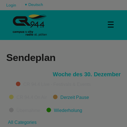
▾
Login
☰
Sendeplan
Woche des 30. Dezember
Categories
CR 94.4 Live - Festivals & Events
CR 94.4 On Air
Derzeit Pause
Übernahme
Wiederholung
All Categories