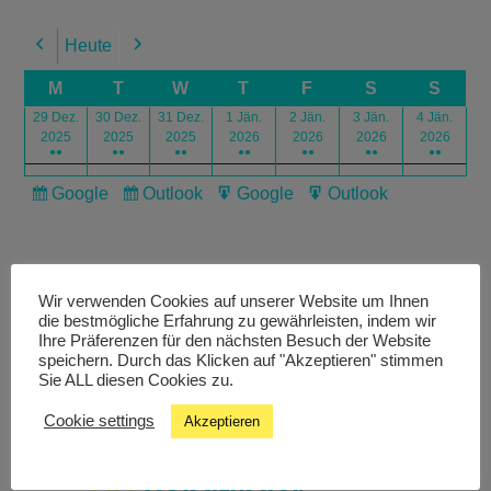
Heute
Previous
Next
M
T
W
T
F
S
S
29 Dez.
30 Dez.
31 Dez.
1 Jän.
2 Jän.
3 Jän.
4 Jän.
2025
2025
2025
2026
2026
2026
2026
●●
●●
●●
●●
●●
●●
●●
Google
Outlook
Google
Outlook
Subscribe
Subscribe
Export
Export
in
in
for
for
Wir verwenden Cookies auf unserer Website um Ihnen
die bestmögliche Erfahrung zu gewährleisten, indem wir
Ihre Präferenzen für den nächsten Besuch der Website
speichern. Durch das Klicken auf "Akzeptieren" stimmen
Livestream
Sie ALL diesen Cookies zu.
Cookie settings
Akzeptieren
Studiochat