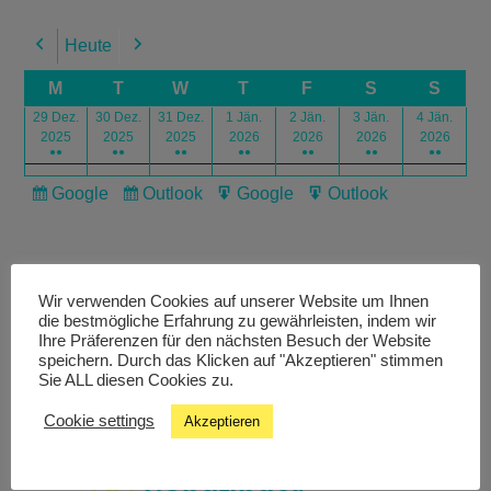
Heute
Previous
Next
M
T
W
T
F
S
S
29 Dez.
30 Dez.
31 Dez.
1 Jän.
2 Jän.
3 Jän.
4 Jän.
2025
2025
2025
2026
2026
2026
2026
●●
●●
●●
●●
●●
●●
●●
Google
Outlook
Google
Outlook
Subscribe
Subscribe
Export
Export
in
in
for
for
Wir verwenden Cookies auf unserer Website um Ihnen
die bestmögliche Erfahrung zu gewährleisten, indem wir
Ihre Präferenzen für den nächsten Besuch der Website
speichern. Durch das Klicken auf "Akzeptieren" stimmen
Livestream
Sie ALL diesen Cookies zu.
Cookie settings
Akzeptieren
Studiochat