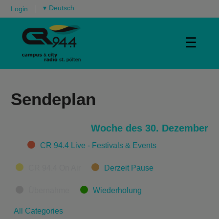
▾
Login
☰
Sendeplan
Woche des 30. Dezember
Categories
CR 94.4 Live - Festivals & Events
CR 94.4 On Air
Derzeit Pause
Übernahme
Wiederholung
All Categories