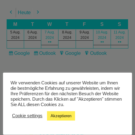
Heute
Previous
Next
M
T
W
T
F
S
S
5 Aug.
6 Aug.
7 Aug.
8 Aug.
9 Aug.
10 Aug.
11 Aug.
2024
2024
2024
2024
2024
2024
2024
●●
●●
●●
Google
Outlook
Google
Outlook
Subscribe
Subscribe
Export
Export
in
in
for
for
Wir verwenden Cookies auf unserer Website um Ihnen
die bestmögliche Erfahrung zu gewährleisten, indem wir
Ihre Präferenzen für den nächsten Besuch der Website
speichern. Durch das Klicken auf "Akzeptieren" stimmen
Livestream
Sie ALL diesen Cookies zu.
Cookie settings
Akzeptieren
Studiochat