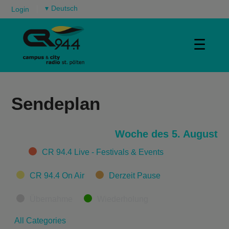
▾
Login
☰
Sendeplan
Woche des 5. August
Categories
CR 94.4 Live - Festivals & Events
CR 94.4 On Air
Derzeit Pause
Übernahme
Wiederholung
All Categories