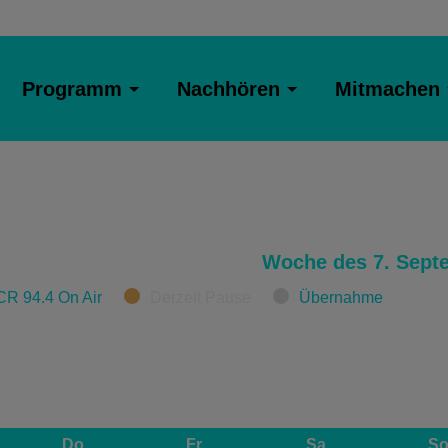
Programm
Nachhören
Mitmachen
Woche des 7. Sept
CR 94.4 On Air
Derzeit Pause
Übernahme
Do
Fr
Sa
S