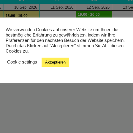
6
10 Sep. 2026
11 Sep. 2026
12 Sep. 2026
13 Se
19:00 - 20:00
18:00 - 19:00
Musik für alle/mit
hein! In The Mix
Beeinträchtigung
Wir verwenden Cookies auf unserer Website um Ihnen die
bestmögliche Erfahrung zu gewährleisten, indem wir Ihre
Präferenzen für den nächsten Besuch der Website speichern.
Durch das Klicken auf "Akzeptieren" stimmen Sie ALL diesen
Cookies zu.
Cookie settings
Akzeptieren