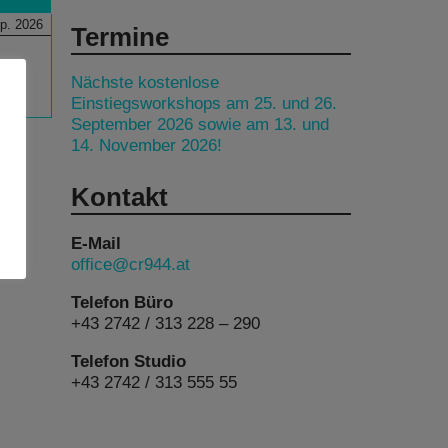
p. 2026
Termine
Nächste kostenlose
Einstiegsworkshops am 25. und 26.
September 2026 sowie am 13. und
14. November 2026!
Kontakt
E-Mail
office@cr944.at
Telefon Büro
+43 2742 / 313 228 – 290
Telefon Studio
+43 2742 / 313 555 55