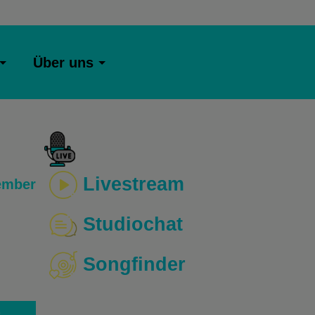
Über uns
Livestream
ember
Studiochat
Songfinder
o