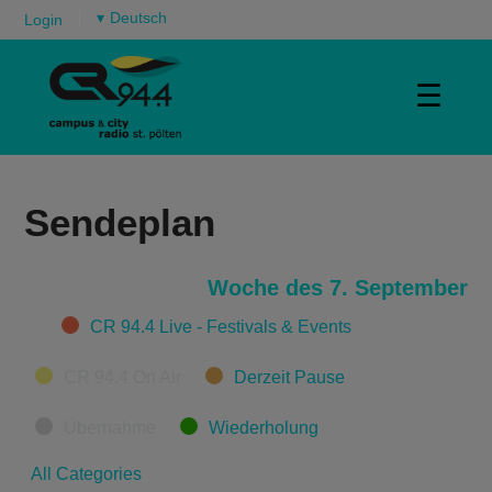
▾
Login
☰
Sendeplan
Woche des 7. September
Categories
CR 94.4 Live - Festivals & Events
CR 94.4 On Air
Derzeit Pause
Übernahme
Wiederholung
All Categories