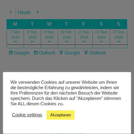
Heute
Previous
Next
M
T
W
T
F
S
S
7 Sep.
8 Sep.
9 Sep.
10 Sep.
11 Sep.
12 Sep.
13 Sep.
2026
2026
2026
2026
2026
2026
2026
●●
●●
●●
●●
●●
●●
●●
Google
Outlook
Google
Outlook
Subscribe
Subscribe
Export
Export
in
in
for
for
Wir verwenden Cookies auf unserer Website um Ihnen
die bestmögliche Erfahrung zu gewährleisten, indem wir
Ihre Präferenzen für den nächsten Besuch der Website
speichern. Durch das Klicken auf "Akzeptieren" stimmen
Livestream
Sie ALL diesen Cookies zu.
Cookie settings
Akzeptieren
Studiochat