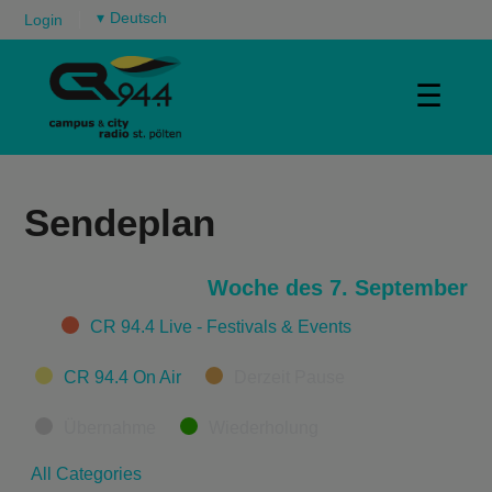
▾
Login
☰
Sendeplan
Woche des 7. September
Categories
CR 94.4 Live - Festivals & Events
CR 94.4 On Air
Derzeit Pause
Übernahme
Wiederholung
All Categories