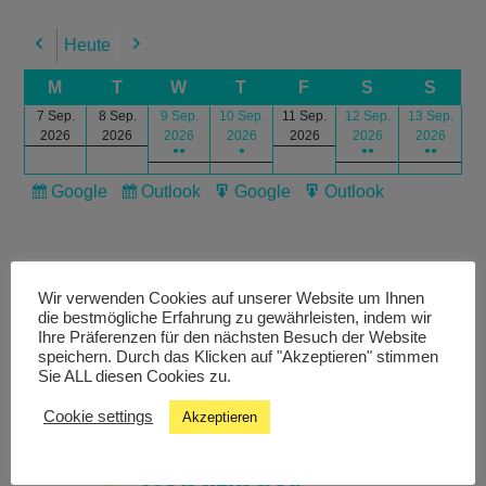
Heute
Previous
Next
M
T
W
T
F
S
S
7 Sep.
8 Sep.
9 Sep.
10 Sep.
11 Sep.
12 Sep.
13 Sep.
2026
2026
2026
2026
2026
2026
2026
●●
●
●●
●●
Google
Outlook
Google
Outlook
Subscribe
Subscribe
Export
Export
in
in
for
for
Wir verwenden Cookies auf unserer Website um Ihnen
die bestmögliche Erfahrung zu gewährleisten, indem wir
Ihre Präferenzen für den nächsten Besuch der Website
speichern. Durch das Klicken auf "Akzeptieren" stimmen
Livestream
Sie ALL diesen Cookies zu.
Cookie settings
Akzeptieren
Studiochat