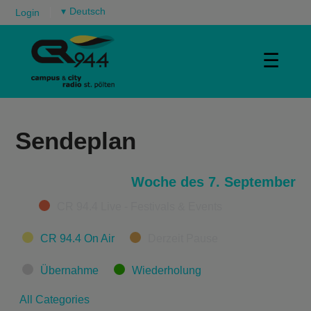
▾
Login
☰
Sendeplan
Woche des 7. September
Categories
CR 94.4 Live - Festivals & Events
CR 94.4 On Air
Derzeit Pause
Übernahme
Wiederholung
All Categories