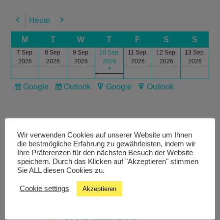
Heute
Previous
Next
M
T
W
T
F
S
S
7 Sep.
8 Sep.
9 Sep.
10 Sep.
11 Sep.
12 Sep.
13 Sep.
2026
2026
2026
2026
2026
2026
2026
●
Google
Outlook
Google
Outlook
Subscribe
Subscribe
Export
Export
in
in
for
for
Wir verwenden Cookies auf unserer Website um Ihnen
die bestmögliche Erfahrung zu gewährleisten, indem wir
Ihre Präferenzen für den nächsten Besuch der Website
speichern. Durch das Klicken auf "Akzeptieren" stimmen
Livestream
Sie ALL diesen Cookies zu.
Cookie settings
Akzeptieren
Studiochat