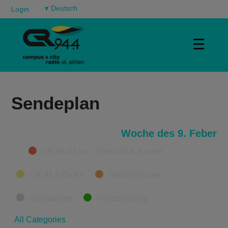
▾
Login
☰
Sendeplan
Woche des 9. Feber
Categories
CR 94.4 Live - Festivals & Events
CR 94.4 On Air
Derzeit Pause
Übernahme
Wiederholung
All Categories