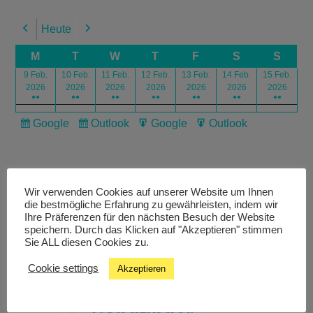
Heute
Previous
Next
M
T
W
T
F
S
S
9 Feb.
10 Feb.
11 Feb.
12 Feb.
13 Feb.
14 Feb.
15 Feb.
2026
2026
2026
2026
2026
2026
2026
●●
●●
●●
●●
●●
●●
●●
Google
Outlook
Google
Outlook
Subscribe
Subscribe
Export
Export
in
in
for
for
Wir verwenden Cookies auf unserer Website um Ihnen
die bestmögliche Erfahrung zu gewährleisten, indem wir
Ihre Präferenzen für den nächsten Besuch der Website
speichern. Durch das Klicken auf "Akzeptieren" stimmen
Livestream
Sie ALL diesen Cookies zu.
Cookie settings
Akzeptieren
Studiochat