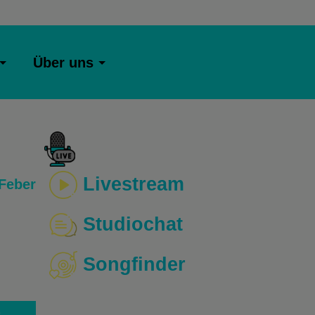
Über uns
Livestream
Feber
Studiochat
Songfinder
o