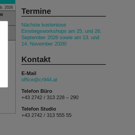
b. 2026
Termine
00
Nächste kostenlose
00
Einstiegsworkshops am 25. und 26.
September 2026 sowie am 13. und
14. November 2026!
Kontakt
E-Mail
office@cr944.at
Telefon Büro
+43 2742 / 313 228 – 290
Telefon Studio
+43 2742 / 313 555 55