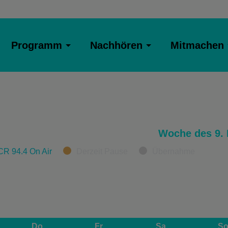
Programm
Nachhören
Mitmachen
Woche des 9. 
CR 94.4 On Air
Derzeit Pause
Übernahme
Do
Fr
Sa
S