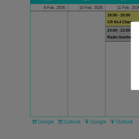
9 Feb. 2026
10 Feb. 2026
11 Feb. 202
18:00 - 20:00
CR 94.4 Charts
23:00 - 23:59
Radio Goethe
Google
Outlook
Google
Outlook
Subscribe
Subscribe
Export
Export
in
in
for
for