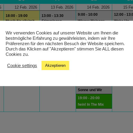
6
12 Feb. 2026
13 Feb. 2026
14 Feb. 2026
15 Fe
9:00 - 10:00
12:00 - 13:
18:00 - 19:00
13:00 - 13:30
Musik für alle/mit
Stimmlagen
Wiener Melange
Wake Up
Beeinträchtigung
10:00 - 11:00
18:00 - 19:
Wir verwenden Cookies auf unserer Website um Ihnen die
Die 70er
Movietime
bestmögliche Erfahrung zu gewährleisten, indem wir Ihre
Radioshow
Präferenzen für den nächsten Besuch der Website speichern.
Durch das Klicken auf "Akzeptieren" stimmen Sie ALL diesen
11:00 - 12:00
Cookies zu.
80er analog
12:00 - 13:00
Cookie settings
Akzeptieren
Als Uropa mit
Uroma
15:00 - 15:30 Die
Sonne und Wir
19:00 - 20:00
hein! In The Mix