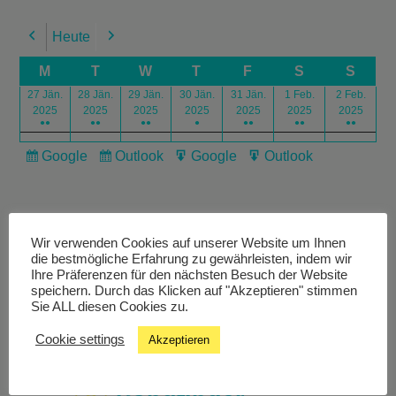
Heute
Previous
Next
M
T
W
T
F
S
S
27 Jän.
28 Jän.
29 Jän.
30 Jän.
31 Jän.
1 Feb.
2 Feb.
2025
2025
2025
2025
2025
2025
2025
●●
●●
●●
●
●●
●●
●●
Google
Outlook
Google
Outlook
Subscribe
Subscribe
Export
Export
in
in
for
for
Wir verwenden Cookies auf unserer Website um Ihnen
die bestmögliche Erfahrung zu gewährleisten, indem wir
Ihre Präferenzen für den nächsten Besuch der Website
speichern. Durch das Klicken auf "Akzeptieren" stimmen
Livestream
Sie ALL diesen Cookies zu.
Cookie settings
Akzeptieren
Studiochat