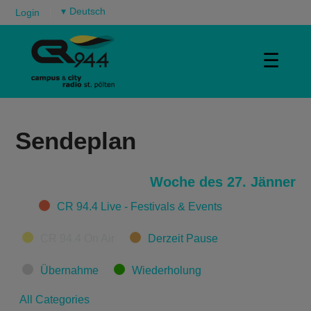
▾
Login
☰
Sendeplan
Woche des 27. Jänner
Categories
CR 94.4 Live - Festivals & Events
CR 94.4 On Air
Derzeit Pause
Übernahme
Wiederholung
All Categories