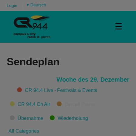
▾
Login
☰
Sendeplan
Woche des 29. Dezember
Categories
CR 94.4 Live - Festivals & Events
CR 94.4 On Air
Derzeit Pause
Übernahme
Wiederholung
All Categories