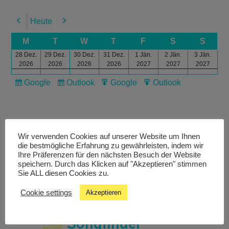
Heute
Previous
Next
M
T
W
T
F
S
S
28 Dez.
29 Dez.
30 Dez.
31 Dez.
1 Jän.
2 Jän.
3 Jän.
2026
2026
2026
2026
2027
2027
2027
Google
Outlook
Google
Outlook
Subscribe
Subscribe
Export
Export
in
in
for
for
Wir verwenden Cookies auf unserer Website um Ihnen
die bestmögliche Erfahrung zu gewährleisten, indem wir
Ihre Präferenzen für den nächsten Besuch der Website
Livestream
speichern. Durch das Klicken auf "Akzeptieren" stimmen
Sie ALL diesen Cookies zu.
Studiochat
Cookie settings
Akzeptieren
Songfinder