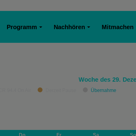
Programm
Nachhören
Mitmachen
Woche des 29. Dez
CR 94.4 On Air
Derzeit Pause
Übernahme
Do
Fr
Sa
S