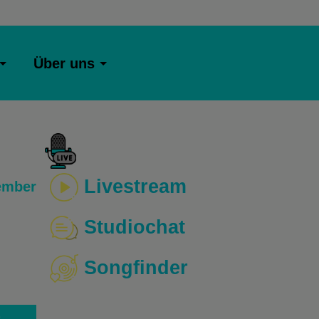
Über uns
Livestream
ember
Studiochat
Songfinder
o