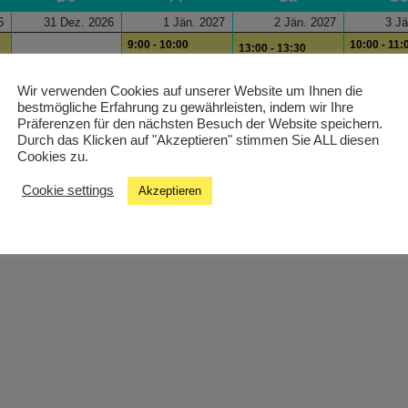
6
31 Dez. 2026
1 Jän. 2027
2 Jän. 2027
3 Jä
9:00 - 10:00
10:00 - 11:
13:00 - 13:30
City Magazin
Digifun on Air
Local Hero
17:00 - 18:
Wir verwenden Cookies auf unserer Website um Ihnen die
13:00 - 13:30
14:00 - 14:30 Edis
bestmögliche Erfahrung zu gewährleisten, indem wir Ihre
Stimmlagen
Musikgeschichten
Radio
Präferenzen für den nächsten Besuch der Website speichern.
Wissenste
16:00 - 17:00
19:00 - 20:00
Durch das Klicken auf "Akzeptieren" stimmen Sie ALL diesen
20:00 - 22:
Carla Kolumna
hein! In The Mix
Cookies zu.
Modulisme
19:00 - 20:00
Cookie settings
Akzeptieren
Analog ist besser