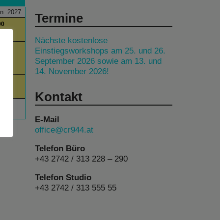
n. 2027
Termine
00
es
Nächste kostenlose
00
Einstiegsworkshops am 25. und 26.
September 2026 sowie am 13. und
am
14. November 2026!
00
Kontakt
E-Mail
office@cr944.at
Telefon Büro
+43 2742 / 313 228 – 290
Telefon Studio
+43 2742 / 313 555 55