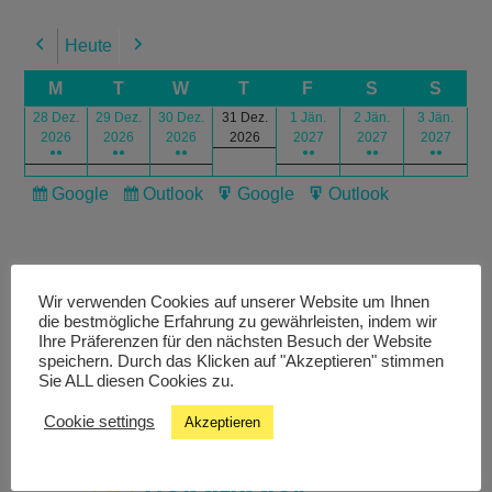
Heute
Previous
Next
M
T
W
T
F
S
S
28 Dez.
29 Dez.
30 Dez.
31 Dez.
1 Jän.
2 Jän.
3 Jän.
2026
2026
2026
2026
2027
2027
2027
●●
●●
●●
●●
●●
●●
Google
Outlook
Google
Outlook
Subscribe
Subscribe
Export
Export
in
in
for
for
Wir verwenden Cookies auf unserer Website um Ihnen
die bestmögliche Erfahrung zu gewährleisten, indem wir
Ihre Präferenzen für den nächsten Besuch der Website
speichern. Durch das Klicken auf "Akzeptieren" stimmen
Livestream
Sie ALL diesen Cookies zu.
Cookie settings
Akzeptieren
Studiochat