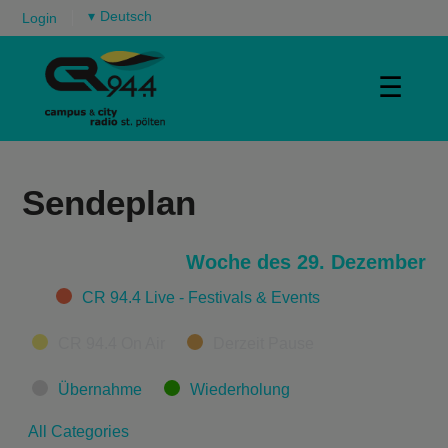
▾
Login
☰
Sendeplan
Woche des 29. Dezember
Categories
CR 94.4 Live - Festivals & Events
CR 94.4 On Air
Derzeit Pause
Übernahme
Wiederholung
All Categories