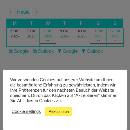
Heute
Previous
Next
M
T
W
T
F
S
S
6 Okt.
7 Okt.
8 Okt.
9 Okt.
10 Okt.
11 Okt.
12 Okt.
2025
2025
2025
2025
2025
2025
2025
●●
●●
●
Google
Outlook
Google
Outlook
Subscribe
Subscribe
Export
Export
in
in
for
for
Wir verwenden Cookies auf unserer Website um Ihnen
die bestmögliche Erfahrung zu gewährleisten, indem wir
Ihre Präferenzen für den nächsten Besuch der Website
speichern. Durch das Klicken auf "Akzeptieren" stimmen
Livestream
Sie ALL diesen Cookies zu.
Cookie settings
Akzeptieren
Studiochat