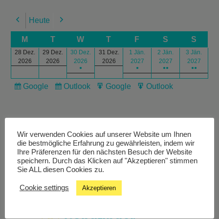
Heute
Previous
Next
M
T
W
T
F
S
S
28 Dez.
29 Dez.
30 Dez.
31 Dez.
1 Jän.
2 Jän.
3 Jän.
2026
2026
2026
2026
2027
2027
2027
●
●
●●
●●
Google
Outlook
Google
Outlook
Subscribe
Subscribe
Export
Export
in
in
for
for
Wir verwenden Cookies auf unserer Website um Ihnen
die bestmögliche Erfahrung zu gewährleisten, indem wir
Ihre Präferenzen für den nächsten Besuch der Website
speichern. Durch das Klicken auf "Akzeptieren" stimmen
Livestream
Sie ALL diesen Cookies zu.
Cookie settings
Akzeptieren
Studiochat