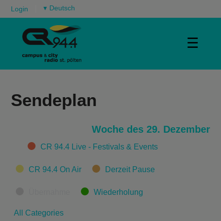
▾
Login
☰
Sendeplan
Woche des 29. Dezember
Categories
CR 94.4 Live - Festivals & Events
CR 94.4 On Air
Derzeit Pause
Übernahme
Wiederholung
All Categories