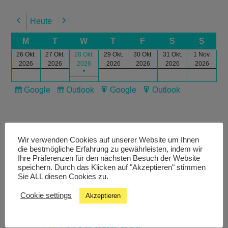
Heute
Previous
Next
M
T
W
T
F
S
S
26 Okt.
27 Okt.
28 Okt.
29 Okt.
30 Okt.
31 Okt.
1 Nov.
2026
2026
2026
2026
2026
2026
2026
●
Google
Outlook
Google
Outlook
Subscribe
Subscribe
Export
Export
in
in
for
for
Wir verwenden Cookies auf unserer Website um Ihnen
die bestmögliche Erfahrung zu gewährleisten, indem wir
Ihre Präferenzen für den nächsten Besuch der Website
speichern. Durch das Klicken auf "Akzeptieren" stimmen
Livestream
Sie ALL diesen Cookies zu.
Cookie settings
Akzeptieren
Studiochat