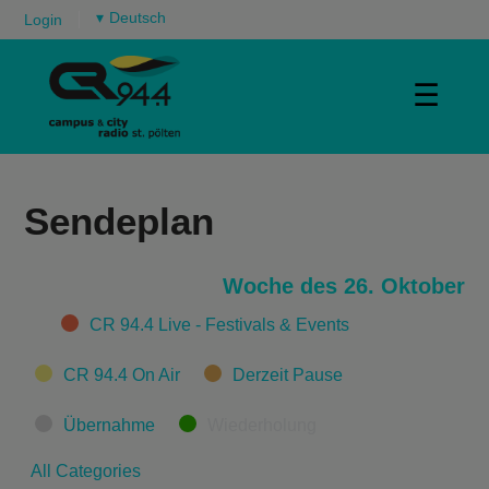
▾
Login
☰
Sendeplan
Woche des 26. Oktober
Categories
CR 94.4 Live - Festivals & Events
CR 94.4 On Air
Derzeit Pause
Übernahme
Wiederholung
All Categories