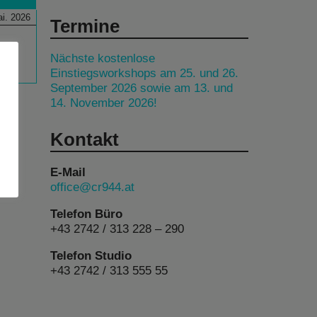
i. 2026
Termine
Nächste kostenlose
Einstiegsworkshops am 25. und 26.
September 2026 sowie am 13. und
14. November 2026!
Kontakt
E-Mail
office@cr944.at
Telefon Büro
+43 2742 / 313 228 – 290
Telefon Studio
+43 2742 / 313 555 55