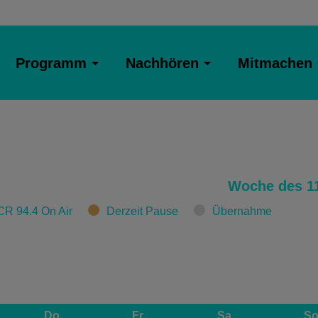
Programm
Nachhören
Mitmachen
Woche des 11
CR 94.4 On Air
Derzeit Pause
Übernahme
Do
Fr
Sa
S