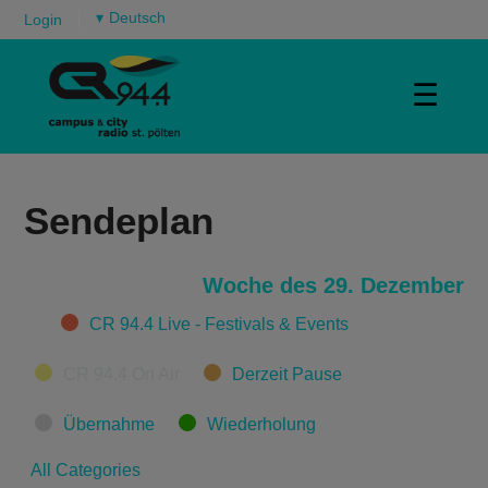
▾
Login
☰
Sendeplan
Woche des 29. Dezember
Categories
CR 94.4 Live - Festivals & Events
CR 94.4 On Air
Derzeit Pause
Übernahme
Wiederholung
All Categories