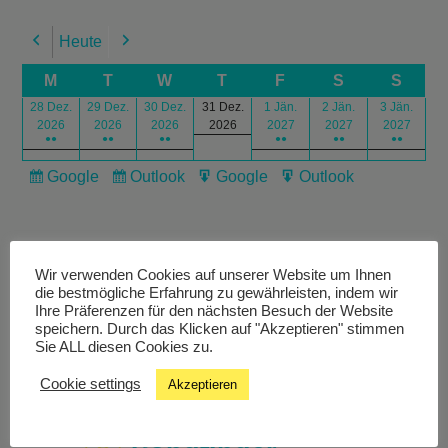
Heute
Previous
Next
M
T
W
T
F
S
S
28 Dez.
29 Dez.
30 Dez.
31 Dez.
1 Jän.
2 Jän.
3 Jän.
2026
2026
2026
2026
2027
2027
2027
●●
●●
●●
●●
●●
●●
Google
Outlook
Google
Outlook
Subscribe
Subscribe
Export
Export
in
in
for
for
Wir verwenden Cookies auf unserer Website um Ihnen
die bestmögliche Erfahrung zu gewährleisten, indem wir
Ihre Präferenzen für den nächsten Besuch der Website
speichern. Durch das Klicken auf "Akzeptieren" stimmen
Livestream
Sie ALL diesen Cookies zu.
Cookie settings
Akzeptieren
Studiochat