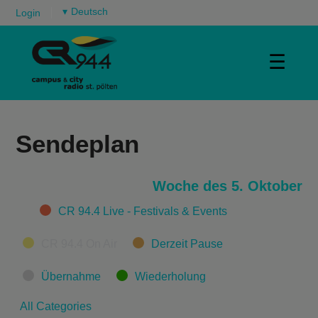
▾
Login
☰
Sendeplan
Woche des 5. Oktober
Categories
CR 94.4 Live - Festivals & Events
CR 94.4 On Air
Derzeit Pause
Übernahme
Wiederholung
All Categories