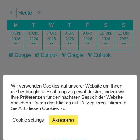
Heute
Previous
Next
M
T
W
T
F
S
S
5 Okt.
6 Okt.
7 Okt.
8 Okt.
9 Okt.
10 Okt.
11 Okt.
2026
2026
2026
2026
2026
2026
2026
●●
●●
●●
●●
●●
●●
●●
Google
Outlook
Google
Outlook
Subscribe
Subscribe
Export
Export
in
in
for
for
Wir verwenden Cookies auf unserer Website um Ihnen
die bestmögliche Erfahrung zu gewährleisten, indem wir
Ihre Präferenzen für den nächsten Besuch der Website
speichern. Durch das Klicken auf "Akzeptieren" stimmen
Livestream
Sie ALL diesen Cookies zu.
Cookie settings
Akzeptieren
Studiochat