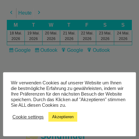
Heute
Previous
Next
M
T
W
T
F
S
S
18 Mai.
19 Mai.
20 Mai.
21 Mai.
22 Mai.
23 Mai.
24 Mai.
2026
2026
2026
2026
2026
2026
2026
Google
Outlook
Google
Outlook
Subscribe
Subscribe
Export
Export
in
in
for
for
Wir verwenden Cookies auf unserer Website um Ihnen
die bestmögliche Erfahrung zu gewährleisten, indem wir
Ihre Präferenzen für den nächsten Besuch der Website
Livestream
speichern. Durch das Klicken auf "Akzeptieren" stimmen
Sie ALL diesen Cookies zu.
Studiochat
Cookie settings
Akzeptieren
Songfinder