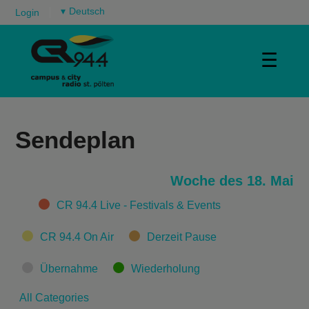
▾
Login
☰
Sendeplan
Woche des 18. Mai
Categories
CR 94.4 Live - Festivals & Events
CR 94.4 On Air
Derzeit Pause
Übernahme
Wiederholung
All Categories