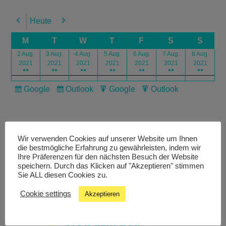
Heute
Previous
Next
M
T
W
T
F
S
S
2 Aug.
3 Aug.
4 Aug.
5 Aug.
6 Aug.
7 Aug.
8 Aug.
2021
2021
2021
2021
2021
2021
2021
●●
●●
●●
●●
●●
●●
●●
Google
Outlook
Google
Outlook
Subscribe
Subscribe
Export
Export
in
in
for
for
Wir verwenden Cookies auf unserer Website um Ihnen
die bestmögliche Erfahrung zu gewährleisten, indem wir
Ihre Präferenzen für den nächsten Besuch der Website
speichern. Durch das Klicken auf "Akzeptieren" stimmen
Livestream
Sie ALL diesen Cookies zu.
Cookie settings
Akzeptieren
Studiochat