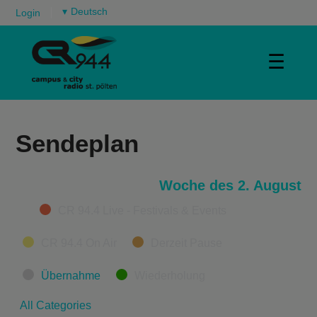
▾
Login
☰
Sendeplan
Woche des 2. August
Categories
CR 94.4 Live - Festivals & Events
CR 94.4 On Air
Derzeit Pause
Übernahme
Wiederholung
All Categories