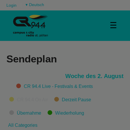
▾
Login
☰
Sendeplan
Woche des 2. August
Categories
CR 94.4 Live - Festivals & Events
CR 94.4 On Air
Derzeit Pause
Übernahme
Wiederholung
All Categories