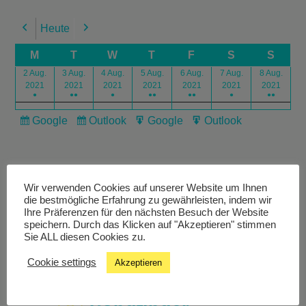
Heute
Previous
Next
M
T
W
T
F
S
S
2 Aug.
3 Aug.
4 Aug.
5 Aug.
6 Aug.
7 Aug.
8 Aug.
2021
2021
2021
2021
2021
2021
2021
●
●●
●
●●
●●
●
●●
Google
Outlook
Google
Outlook
Subscribe
Subscribe
Export
Export
in
in
for
for
Wir verwenden Cookies auf unserer Website um Ihnen
die bestmögliche Erfahrung zu gewährleisten, indem wir
Ihre Präferenzen für den nächsten Besuch der Website
speichern. Durch das Klicken auf "Akzeptieren" stimmen
Livestream
Sie ALL diesen Cookies zu.
Cookie settings
Akzeptieren
Studiochat