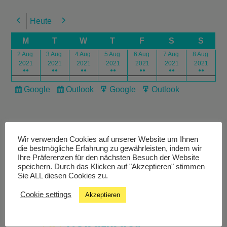
Heute
Previous
Next
M
T
W
T
F
S
S
2 Aug.
3 Aug.
4 Aug.
5 Aug.
6 Aug.
7 Aug.
8 Aug.
2021
2021
2021
2021
2021
2021
2021
●●
●●
●●
●●
●●
●●
●●
Google
Outlook
Google
Outlook
Subscribe
Subscribe
Export
Export
in
in
for
for
Wir verwenden Cookies auf unserer Website um Ihnen
die bestmögliche Erfahrung zu gewährleisten, indem wir
Ihre Präferenzen für den nächsten Besuch der Website
speichern. Durch das Klicken auf "Akzeptieren" stimmen
Livestream
Sie ALL diesen Cookies zu.
Cookie settings
Akzeptieren
Studiochat