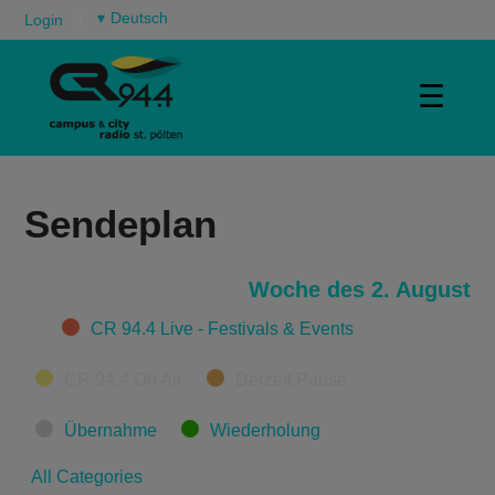
▾
Login
☰
Sendeplan
Woche des 2. August
Categories
CR 94.4 Live - Festivals & Events
CR 94.4 On Air
Derzeit Pause
Übernahme
Wiederholung
All Categories