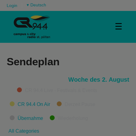
▾
Login
☰
Sendeplan
Woche des 2. August
Categories
CR 94.4 Live - Festivals & Events
CR 94.4 On Air
Derzeit Pause
Übernahme
Wiederholung
All Categories