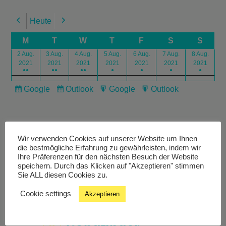
Heute
Previous
Next
M
T
W
T
F
S
S
2 Aug.
3 Aug.
4 Aug.
5 Aug.
6 Aug.
7 Aug.
8 Aug.
2021
2021
2021
2021
2021
2021
2021
●●
●●
●●
●
●
●
●
Google
Outlook
Google
Outlook
Subscribe
Subscribe
Export
Export
in
in
for
for
Wir verwenden Cookies auf unserer Website um Ihnen
die bestmögliche Erfahrung zu gewährleisten, indem wir
Ihre Präferenzen für den nächsten Besuch der Website
speichern. Durch das Klicken auf "Akzeptieren" stimmen
Livestream
Sie ALL diesen Cookies zu.
Cookie settings
Akzeptieren
Studiochat