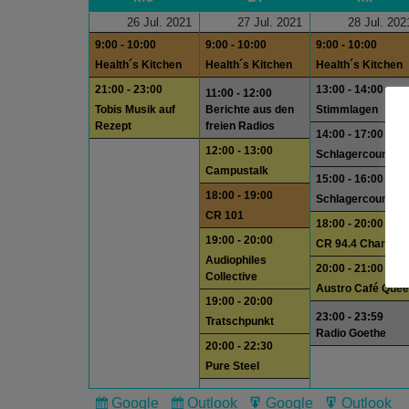
26 Jul. 2021
27 Jul. 2021
28 Jul. 202
9:00 - 10:00
9:00 - 10:00
9:00 - 10:00
Health´s Kitchen
Health´s Kitchen
Health´s Kitchen
21:00 - 23:00
13:00 - 14:00
11:00 - 12:00
Tobis Musik auf
Berichte aus den
Stimmlagen
Rezept
freien Radios
14:00 - 17:00
12:00 - 13:00
Schlagercountdo
Campustalk
15:00 - 16:00
18:00 - 19:00
Schlagercountdo
CR 101
18:00 - 20:00
19:00 - 20:00
CR 94.4 Charts
Audiophiles
20:00 - 21:00
Collective
Austro Café Quee
19:00 - 20:00
23:00 - 23:59
Tratschpunkt
Radio Goethe
20:00 - 22:30
Pure Steel
Google
Outlook
Google
Outlook
Subscribe
Subscribe
Export
Export