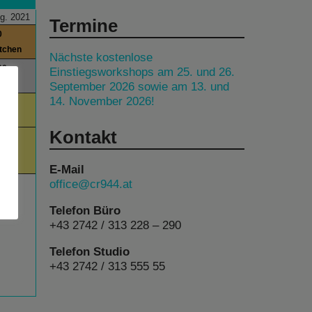
g. 2021
Termine
0
itchen
Nächste kostenlose
00
Einstiegsworkshops am 25. und 26.
September 2026 sowie am 13. und
14. November 2026!
00
day
Kontakt
00
am
E-Mail
office@cr944.at
Telefon Büro
+43 2742 / 313 228 – 290
Telefon Studio
+43 2742 / 313 555 55