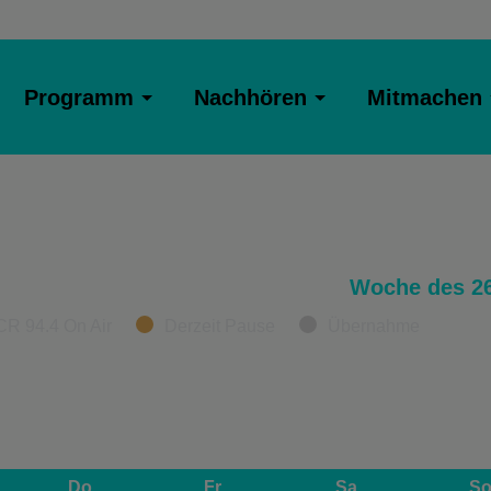
Programm
Nachhören
Mitmachen
Woche des 26
CR 94.4 On Air
Derzeit Pause
Übernahme
Do
Fr
Sa
S