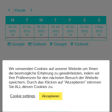
Heute
Previous
Next
M
T
W
T
F
S
S
26 Jul.
27 Jul.
28 Jul.
29 Jul.
30 Jul.
31 Jul.
1 Aug.
2021
2021
2021
2021
2021
2021
2021
●●
●●
●●
●●
●●
●
●●
Google
Outlook
Google
Outlook
Subscribe
Subscribe
Export
Export
in
in
for
for
Wir verwenden Cookies auf unserer Website um Ihnen
die bestmögliche Erfahrung zu gewährleisten, indem wir
Ihre Präferenzen für den nächsten Besuch der Website
speichern. Durch das Klicken auf "Akzeptieren" stimmen
Livestream
Sie ALL diesen Cookies zu.
Cookie settings
Akzeptieren
Studiochat