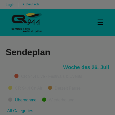
▾
Login
☰
Sendeplan
Woche des 26. Juli
Categories
CR 94.4 Live - Festivals & Events
CR 94.4 On Air
Derzeit Pause
Übernahme
Wiederholung
All Categories