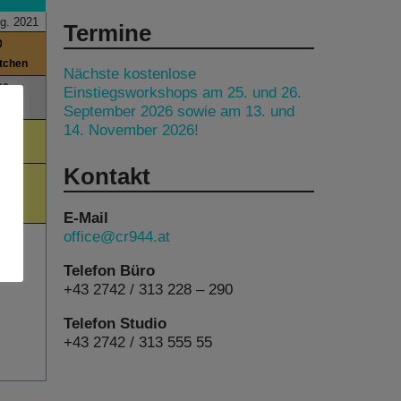
g. 2021
Termine
0
itchen
Nächste kostenlose
00
Einstiegsworkshops am 25. und 26.
September 2026 sowie am 13. und
14. November 2026!
00
day
Kontakt
00
am
E-Mail
office@cr944.at
Telefon Büro
+43 2742 / 313 228 – 290
Telefon Studio
+43 2742 / 313 555 55