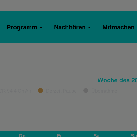
Programm
Nachhören
Mitmachen
Woche des 26
CR 94.4 On Air
Derzeit Pause
Übernahme
Do
Fr
Sa
S