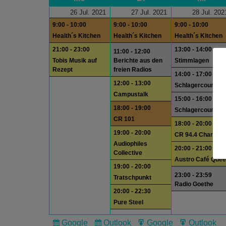
26 Jul. 2021
27 Jul. 2021
28 Jul. 202
9:00 - 10:00
9:00 - 10:00
9:00 - 10:00
Health´s Kitchen
Health´s Kitchen
Health´s Kitchen
21:00 - 23:00
13:00 - 14:00
11:00 - 12:00
Tobis Musik auf
Berichte aus den
Stimmlagen
Rezept
freien Radios
14:00 - 17:00
12:00 - 13:00
Schlagercountdo
Campustalk
15:00 - 16:00
18:00 - 19:00
Schlagercountdo
CR 101
18:00 - 20:00
19:00 - 20:00
CR 94.4 Charts
Audiophiles
20:00 - 21:00
Collective
Austro Café Quee
19:00 - 20:00
23:00 - 23:59
Tratschpunkt
Radio Goethe
20:00 - 22:30
Pure Steel
Google
Outlook
Google
Outlook
Subscribe
Subscribe
Export
Export