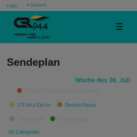
▾
Login
☰
Sendeplan
Woche des 26. Juli
Categories
CR 94.4 Live - Festivals & Events
CR 94.4 On Air
Derzeit Pause
Übernahme
Wiederholung
All Categories