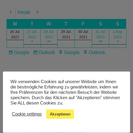
Heute
Previous
Next
M
T
W
T
F
S
S
26 Jul.
27 Jul.
28 Jul.
29 Jul.
30 Jul.
31 Jul.
1 Aug.
2021
2021
2021
2021
2021
2021
2021
●
●●
●●
●
Google
Outlook
Google
Outlook
Subscribe
Subscribe
Export
Export
in
in
for
for
Wir verwenden Cookies auf unserer Website um Ihnen
die bestmögliche Erfahrung zu gewährleisten, indem wir
Ihre Präferenzen für den nächsten Besuch der Website
speichern. Durch das Klicken auf "Akzeptieren" stimmen
Livestream
Sie ALL diesen Cookies zu.
Cookie settings
Akzeptieren
Studiochat