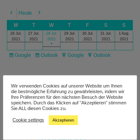
Heute
Previous
Next
M
T
W
T
F
S
S
26 Jul.
27 Jul.
28 Jul.
29 Jul.
30 Jul.
31 Jul.
1 Aug.
2021
2021
2021
2021
2021
2021
2021
●
Google
Outlook
Google
Outlook
Subscribe
Subscribe
Export
Export
in
in
for
for
Wir verwenden Cookies auf unserer Website um Ihnen
die bestmögliche Erfahrung zu gewährleisten, indem wir
Ihre Präferenzen für den nächsten Besuch der Website
speichern. Durch das Klicken auf "Akzeptieren" stimmen
Livestream
Sie ALL diesen Cookies zu.
Cookie settings
Akzeptieren
Studiochat