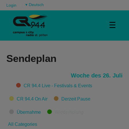
▾
Login
☰
Sendeplan
Woche des 26. Juli
Categories
CR 94.4 Live - Festivals & Events
CR 94.4 On Air
Derzeit Pause
Übernahme
Wiederholung
All Categories