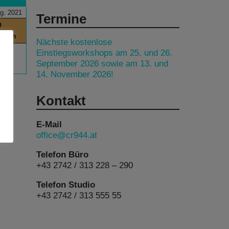
g. 2021
Termine
0
itchen
Nächste kostenlose
Einstiegsworkshops am 25. und 26.
September 2026 sowie am 13. und
14. November 2026!
Kontakt
E-Mail
office@cr944.at
Telefon Büro
+43 2742 / 313 228 – 290
Telefon Studio
+43 2742 / 313 555 55