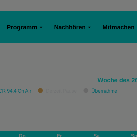
Programm
Nachhören
Mitmachen
Woche des 26
CR 94.4 On Air
Derzeit Pause
Übernahme
Do
Fr
Sa
S