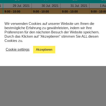
1
29 Jul. 2021
30 Jul. 2021
31 Jul. 2021
1 Au
9:00 - 10:00
9:00 - 10:00
9:00 - 10:00
9:00 - 10:0
Health´s Kitchen
Health´s Kitchen
Health´s Kitchen
Health´s K
Wir verwenden Cookies auf unserer Website um Ihnen die
bestmögliche Erfahrung zu gewährleisten, indem wir Ihre
Präferenzen für den nächsten Besuch der Website speichern.
Durch das Klicken auf "Akzeptieren" stimmen Sie ALL diesen
Cookies zu.
Cookie settings
Akzeptieren