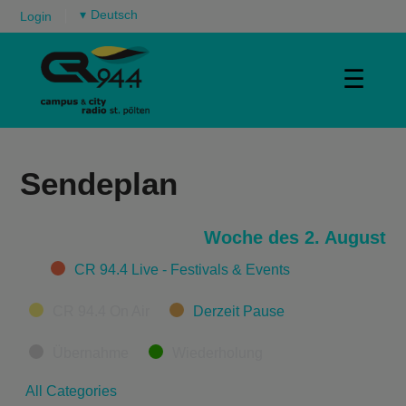
▾
Login
☰
Sendeplan
Woche des 2. August
Categories
CR 94.4 Live - Festivals & Events
CR 94.4 On Air
Derzeit Pause
Übernahme
Wiederholung
All Categories