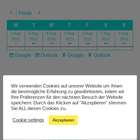
Heute
Previous
Next
M
T
W
T
F
S
S
2 Aug.
3 Aug.
4 Aug.
5 Aug.
6 Aug.
7 Aug.
8 Aug.
2021
2021
2021
2021
2021
2021
2021
●
●●
●●
●●
●●
●●
●●
Google
Outlook
Google
Outlook
Subscribe
Subscribe
Export
Export
in
in
for
for
Wir verwenden Cookies auf unserer Website um Ihnen
die bestmögliche Erfahrung zu gewährleisten, indem wir
Ihre Präferenzen für den nächsten Besuch der Website
speichern. Durch das Klicken auf "Akzeptieren" stimmen
Livestream
Sie ALL diesen Cookies zu.
Cookie settings
Akzeptieren
Studiochat