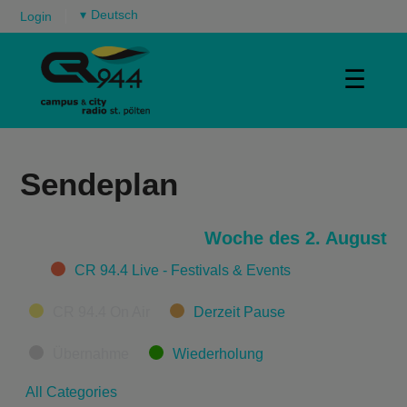
▾
Login
☰
Sendeplan
Woche des 2. August
Categories
CR 94.4 Live - Festivals & Events
CR 94.4 On Air
Derzeit Pause
Übernahme
Wiederholung
All Categories