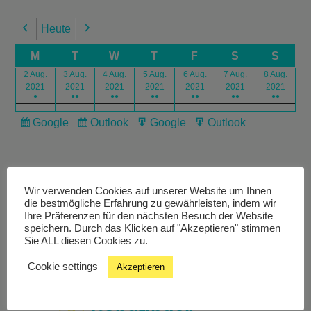
Heute
Previous
Next
M
T
W
T
F
S
S
2 Aug.
3 Aug.
4 Aug.
5 Aug.
6 Aug.
7 Aug.
8 Aug.
2021
2021
2021
2021
2021
2021
2021
●
●●
●●
●●
●●
●●
●●
Google
Outlook
Google
Outlook
Subscribe
Subscribe
Export
Export
in
in
for
for
Wir verwenden Cookies auf unserer Website um Ihnen
die bestmögliche Erfahrung zu gewährleisten, indem wir
Ihre Präferenzen für den nächsten Besuch der Website
speichern. Durch das Klicken auf "Akzeptieren" stimmen
Livestream
Sie ALL diesen Cookies zu.
Cookie settings
Akzeptieren
Studiochat