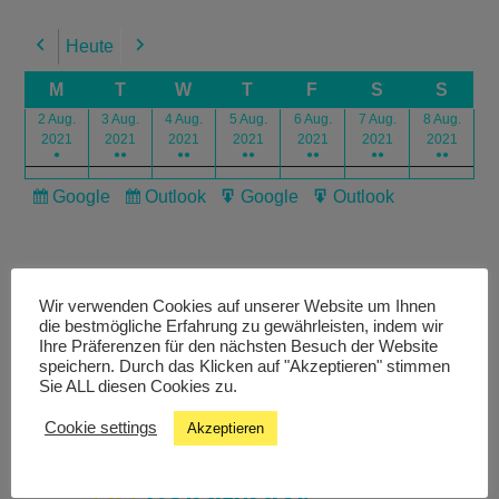
Heute
Previous
Next
M
T
W
T
F
S
S
2 Aug.
3 Aug.
4 Aug.
5 Aug.
6 Aug.
7 Aug.
8 Aug.
2021
2021
2021
2021
2021
2021
2021
●
●●
●●
●●
●●
●●
●●
Google
Outlook
Google
Outlook
Subscribe
Subscribe
Export
Export
in
in
for
for
Wir verwenden Cookies auf unserer Website um Ihnen
die bestmögliche Erfahrung zu gewährleisten, indem wir
Ihre Präferenzen für den nächsten Besuch der Website
speichern. Durch das Klicken auf "Akzeptieren" stimmen
Livestream
Sie ALL diesen Cookies zu.
Cookie settings
Akzeptieren
Studiochat