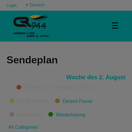
▾
Login
☰
Sendeplan
Woche des 2. August
Categories
CR 94.4 Live - Festivals & Events
CR 94.4 On Air
Derzeit Pause
Übernahme
Wiederholung
All Categories