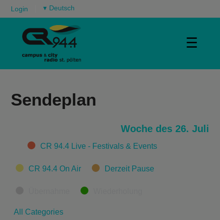
▾
Login
☰
Sendeplan
Woche des 26. Juli
Categories
CR 94.4 Live - Festivals & Events
CR 94.4 On Air
Derzeit Pause
Übernahme
Wiederholung
All Categories