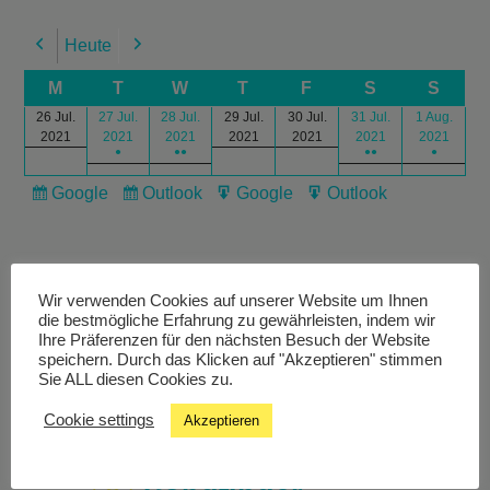
Heute
Previous
Next
M
T
W
T
F
S
S
26 Jul.
27 Jul.
28 Jul.
29 Jul.
30 Jul.
31 Jul.
1 Aug.
2021
2021
2021
2021
2021
2021
2021
●
●●
●●
●
Google
Outlook
Google
Outlook
Subscribe
Subscribe
Export
Export
in
in
for
for
Wir verwenden Cookies auf unserer Website um Ihnen
die bestmögliche Erfahrung zu gewährleisten, indem wir
Ihre Präferenzen für den nächsten Besuch der Website
speichern. Durch das Klicken auf "Akzeptieren" stimmen
Livestream
Sie ALL diesen Cookies zu.
Cookie settings
Akzeptieren
Studiochat