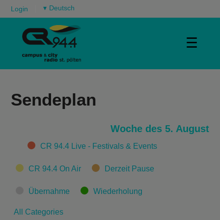
▾
Login
☰
Sendeplan
Woche des 5. August
Categories
CR 94.4 Live - Festivals & Events
CR 94.4 On Air
Derzeit Pause
Übernahme
Wiederholung
All Categories