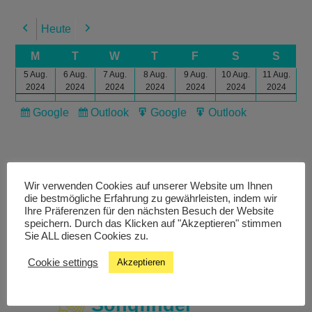
Heute
Previous
Next
M
T
W
T
F
S
S
5 Aug.
6 Aug.
7 Aug.
8 Aug.
9 Aug.
10 Aug.
11 Aug.
2024
2024
2024
2024
2024
2024
2024
Google
Outlook
Google
Outlook
Subscribe
Subscribe
Export
Export
in
in
for
for
Wir verwenden Cookies auf unserer Website um Ihnen
die bestmögliche Erfahrung zu gewährleisten, indem wir
Ihre Präferenzen für den nächsten Besuch der Website
Livestream
speichern. Durch das Klicken auf "Akzeptieren" stimmen
Sie ALL diesen Cookies zu.
Studiochat
Cookie settings
Akzeptieren
Songfinder