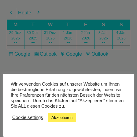
Heute
Previous
Next
M
T
W
T
F
S
S
29 Dez.
30 Dez.
31 Dez.
1 Jän.
2 Jän.
3 Jän.
4 Jän.
2025
2025
2025
2026
2026
2026
2026
●●
●●
●●
●●
●●
●●
●●
Google
Outlook
Google
Outlook
Subscribe
Subscribe
Export
Export
in
in
for
for
Wir verwenden Cookies auf unserer Website um Ihnen
die bestmögliche Erfahrung zu gewährleisten, indem wir
Ihre Präferenzen für den nächsten Besuch der Website
speichern. Durch das Klicken auf "Akzeptieren" stimmen
Livestream
Sie ALL diesen Cookies zu.
Cookie settings
Akzeptieren
Studiochat