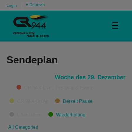
▾
Login
☰
Sendeplan
Woche des 29. Dezember
Categories
CR 94.4 Live - Festivals & Events
CR 94.4 On Air
Derzeit Pause
Übernahme
Wiederholung
All Categories