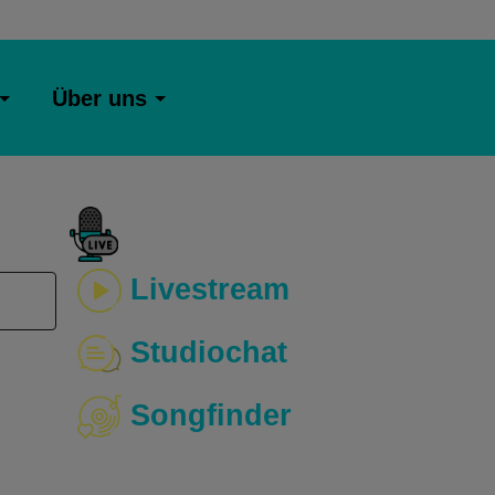
Über uns
Livestream
Studiochat
Songfinder