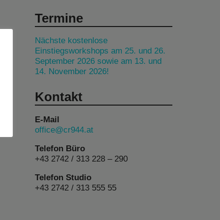
Termine
Nächste kostenlose
Einstiegsworkshops am 25. und 26.
September 2026 sowie am 13. und
14. November 2026!
Kontakt
E-Mail
office@cr944.at
Telefon Büro
+43 2742 / 313 228 – 290
Telefon Studio
+43 2742 / 313 555 55