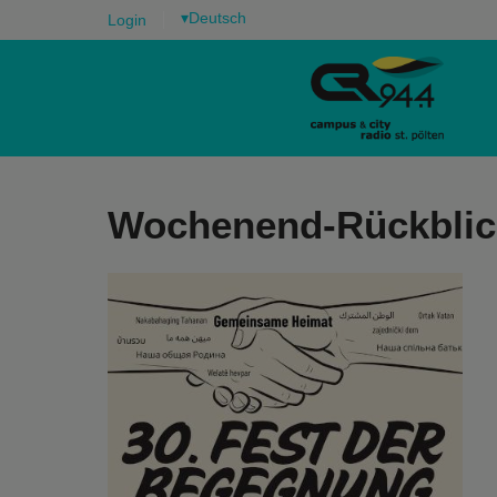
▾
Login
Wochenend-Rückblick