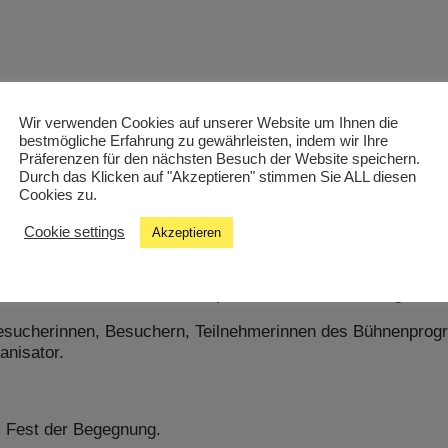
Wir verwenden Cookies auf unserer Website um Ihnen die
bestmögliche Erfahrung zu gewährleisten, indem wir Ihre
in St. Pölten.
Präferenzen für den nächsten Besuch der Website speichern.
frikanischen Trommeln, über „Devra“, einer kurdischen Popb
Durch das Klicken auf "Akzeptieren" stimmen Sie ALL diesen
hmer Mert Cosmus bis zur kurdisch/arabisch/syrischen Ba
Cookies zu.
e zu begegnen, gleich aus welcher Kultur wir abstammen – 
Cookie settings
Akzeptieren
ulinarischen Angebot, Tanzen, Lachen, neugierig bleiben 
ie behalten und trotzdem respektvoll miteinander umgehen.
t Besucherinnen, Besuchern, Teilnehmerinnen des Bühnenpro
anisator.
m Fest der Begegnung.