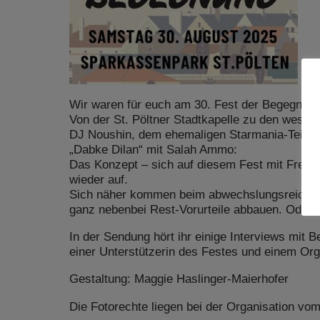
Wir waren für euch am 30. Fest der Begegnung 
Von der St. Pöltner Stadtkapelle zu den westa
DJ Noushin, dem ehemaligen Starmania-Teilne
„Dabke Dilan“ mit Salah Ammo:
Das Konzept – sich auf diesem Fest mit Freud
wieder auf.
Sich näher kommen beim abwechslungsreichen k
ganz nebenbei Rest-Vorurteile abbauen. Oder s
In der Sendung hört ihr einige Interviews mi
einer Unterstützerin des Festes und einem Org
Gestaltung: Maggie Haslinger-Maierhofer
Die Fotorechte liegen bei der Organisation vo