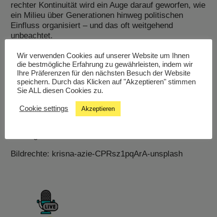
rechter Kontinuität wird ein Auge darauf geworfen, wie
ein Milieu über Generationen hinweg politischen
Einfluss organisiert – und das oft weitgehend
unbeachtet.
Gesprochen wird u.a. mit einer Person der
Autonomen Antifa Freiburg, die seit Jahren zu
Wir verwenden Cookies auf unserer Website um Ihnen
die bestmögliche Erfahrung zu gewährleisten, indem wir
Verbindungen recherchieren, mit dem Journalisten
Ihre Präferenzen für den nächsten Besuch der Website
Lucius Teidelbaum und mit einer Person vom
speichern. Durch das Klicken auf "Akzeptieren" stimmen
Ladenschlussbündnis in Leipzig.
Sie ALL diesen Cookies zu.
Danke an das Audioportal freier Radios für die
mögliche Beitragsübernahme.
Cookie settings
Akzeptieren
Gestaltung der Sendung für CR944: Maggie
Haslinger-Maierhofer
Bildrechte: krisna-azie-CPRsz1pqArA-unsplash