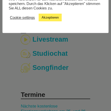
Valerie Springer: „Schmal, erschütternd, ehrlich.“
speichern. Durch das Klicken auf "Akzeptieren" stimmen
Sie ALL diesen Cookies zu.
Cookie settings
Akzeptieren
Livestream
Studiochat
Songfinder
Termine
Nächste kostenlose